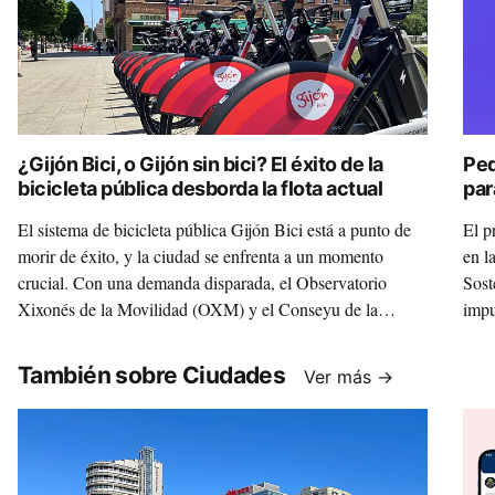
¿Gijón Bici, o Gijón sin bici? El éxito de la
Ped
bicicleta pública desborda la flota actual
par
El sistema de bicicleta pública Gijón Bici está a punto de
El p
morir de éxito, y la ciudad se enfrenta a un momento
en l
crucial. Con una demanda disparada, el Observatorio
Sost
Xixonés de la Movilidad (OXM) y el Conseyu de la
impu
Mocedá de Xixón (CMX) han lanzado la campaña
anun
"¿Gijón bici, o Gijón sin bici?" para pedir al Ayuntamiento
ayud
También sobre Ciudades
Ver más →
que tome medidas urgentes y evite el colapso del servicio,
de b
que ya es vital para miles de gijoneses.