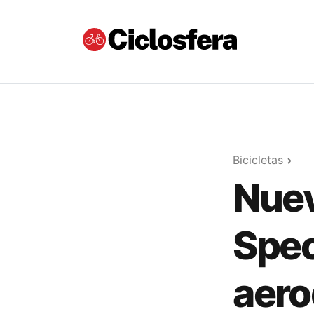
Bicicletas
Nuev
Spec
aero