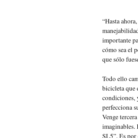
“Hasta ahora,
manejabilidad
importante pa
cómo sea el pe
que sólo fuese
Todo ello cam
bicicleta que 
condiciones, 
perfecciona s
Venge tercera
imaginables.
SL5”. Es por e