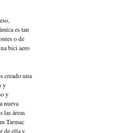
eso,
ámica es tan
ontes o de
una bici aero
os creado una
s y
so y
La nueva
s las áreas
 un Tarmac
r de ella y