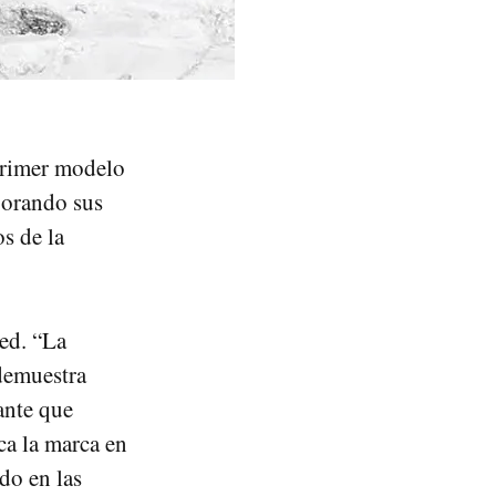
primer modelo
jorando sus
s de la
zed. “La
 demuestra
ante que
ca la marca en
do en las