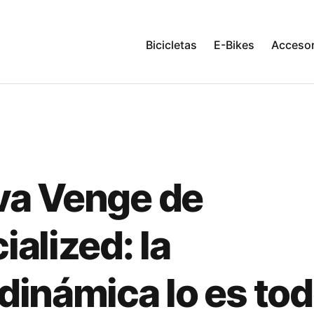
Bicicletas
E-Bikes
Accesor
a Venge de
ialized: la
dinámica lo es to