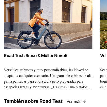
Road Test: Riese & Müller Nevo5
Vel
Versátiles, robustas y muy personalizables, las Nevo5 se
Sean
adaptan a cualquier escenario. Una gama de e-bikes de alta
para
gama pensadas para el día a día pero preparadas para
boni
escapadas largas y aventureras. ¿La clave? Una plataforma
ciud
sólida sobre la que, gracias a la variedad de motores y
Vill
componentes, construir la máquina de tus sueños.
marc
También sobre Road Test
Ver más →
35 c