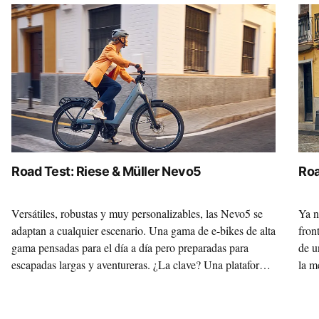
Road Test: Riese & Müller Nevo5
Roa
Versátiles, robustas y muy personalizables, las Nevo5 se
Ya n
adaptan a cualquier escenario. Una gama de e-bikes de alta
fron
gama pensadas para el día a día pero preparadas para
de u
escapadas largas y aventureras. ¿La clave? Una plataforma
la m
sólida sobre la que, gracias a la variedad de motores y
gust
componentes, construir la máquina de tus sueños.
Ries
dura