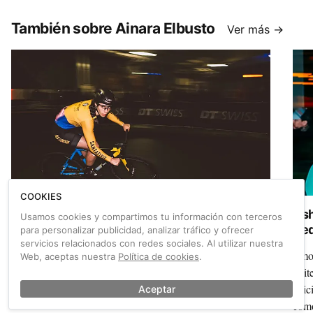
disciplina.
Mixt
un m
También sobre Ainara Elbusto
Ver más →
inte
que 
COOKIES
Santafixie afronta la temporada de criteriums
Ash
Usamos cookies y compartimos tu información con terceros
con Ainara Elbusto como fichaje estrella
Red
para personalizar publicidad, analizar tráfico y ofrecer
servicios relacionados con redes sociales. Al utilizar nuestra
La corredora Ainara Elbusto es la gran apuesta de
Emoc
Web, aceptas nuestra
Política de cookies
.
Santafixie para la temporada de criteriums. Hablamos con
Crit
su CEO y fundador, Xavier Clavería.
edic
Aceptar
como