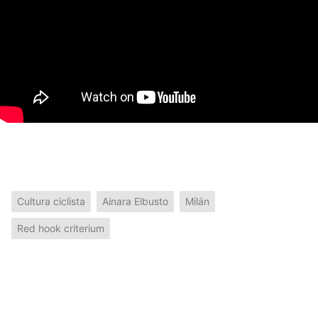
Cultura ciclista
Ainara Elbusto
Milán
Red hook criterium