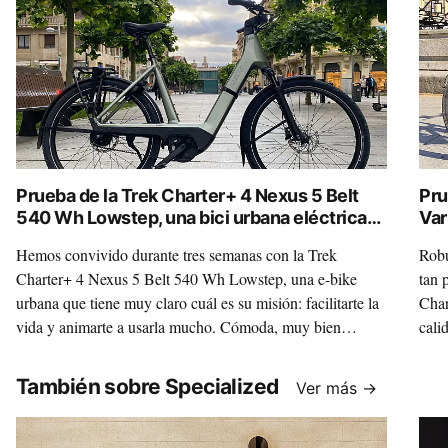
Prueba de la Trek Charter+ 4 Nexus 5 Belt
Pru
540 Wh Lowstep, una bici urbana eléctrica
Var
para ponértelo fácil
Hemos convivido durante tres semanas con la Trek
Robu
Charter+ 4 Nexus 5 Belt 540 Wh Lowstep, una e-bike
tan 
urbana que tiene muy claro cuál es su misión: facilitarte la
Char
vida y animarte a usarla mucho. Cómoda, muy bien
cali
equipada y con una combinación de motor Bosch, cambio
conv
interno y correa que tiene todo el sentido del mundo para
vers
También sobre Specialized
Ver más →
el día a día, esta Charter+ quiere ser una compañera fiable,
habl
limpia y práctica. Y, lo mejor, es que casi siempre lo
no h
consigue.