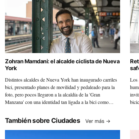
Zohran Mamdani: el alcalde ciclista de Nueva
Ret
York
saf
(Nu
Distintos alcaldes de Nueva York han inaugurado carriles
Los 
bici, presentado planes de movilidad y pedaleado para la
huma
foto, pero pocos llegaron a la alcaldía de la 'Gran
invi
Manzana' con una identidad tan ligada a la bici como
bicic
Zohran Mamdani. Elegido en noviembre de 2025,
¿estamos ante el primer “alcalde ciclista” real de la ciudad
También sobre Ciudades
Ver más →
o solo ante una etiqueta simpática? Lo analizamos a través
de cinco claves que enlazan pasado, presente y futuro.