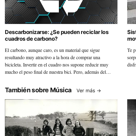
Descarbonizarse: ¿Se pueden reciclar los
Sis
cuadros de carbono?
mov
El carbono, aunque caro, es un material que sigue
Te p
resultando muy atractivo a la hora de comprar una
sorp
bicicleta. Invertir en el cuadro nos supone reducir muy
disf
mucho el peso final de nuestra bici. Pero, además del
precio, los cuadros de carbono tienen otro gran
inconveniente: su reciclado.
También sobre Música
Ver más →