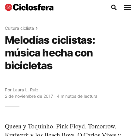
Cultura ciclista
Melodías ciclistas:
música hecha con
bicicletas
Por
Laura L. Ruiz
2 de noviembre de 2017 · 4 minutos de lectura
Queen y Toquinho. Pink Floyd, Tomorrow,
Krafwerk y los Beach Boys. O Carlos Vives y