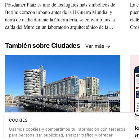
Potsdamer Platz es uno de los lugares más simbólicos de
La c
Berlín: corazón urbano antes de la II Guerra Mundial y
puen
tierra de nadie durante la Guerra Fría, se convirtió tras la
cicl
caída del Muro en un laboratorio arquitectónico de la
Cros
Alemania reunificada. Desde hace un año y medio, este
excl
icono estético y político también esconde un futurista
También sobre Ciudades
Ver más →
aparcamiento de bicis. FOTOS: SCHNEPP RENOU
COOKIES
Adiós definitivo al Fietsflat, el icónico
Bik
Usamos cookies y compartimos tu información con terceros
aparcabicis junto a la la estación central de
cen
para personalizar publicidad, analizar tráfico y ofrecer