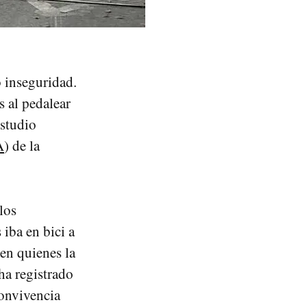
 inseguridad.
s al pedalear
estudio
A
) de la
los
 iba en bici a
en quienes la
 ha registrado
convivencia