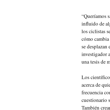
“Queríamos sab
influido de al
los ciclistas 
cómo cambia l
se desplazan 
investigador 
una tesis de m
Los científic
acerca de qui
frecuencia con
cuestionario s
También crear