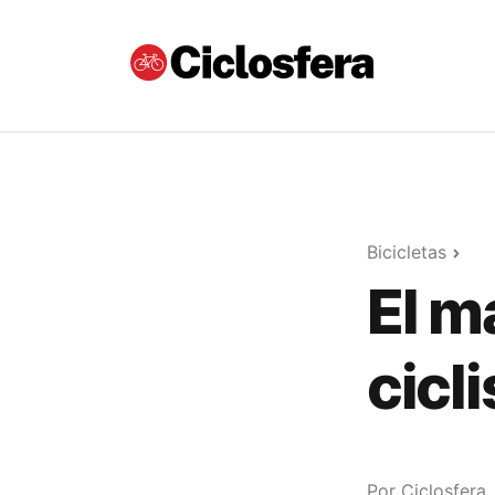
Bicicletas
El m
cicl
Por
Ciclosfera