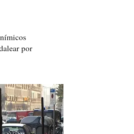
anímicos
edalear por