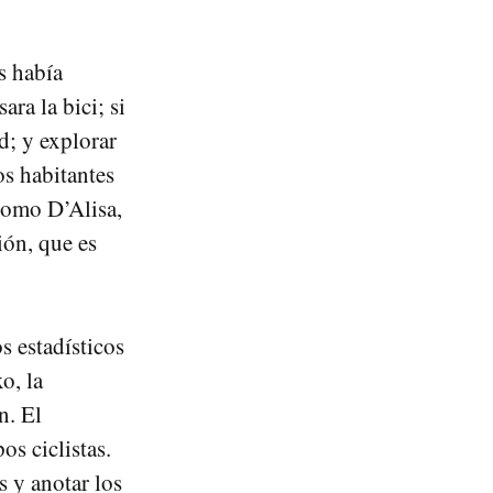
s había
ra la bici; si
d; y explorar
os habitantes
acomo D’Alisa,
ión, que es
s estadísticos
o, la
n. El
os ciclistas.
 y anotar los