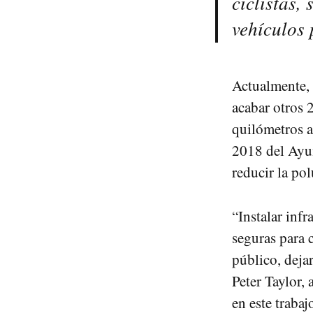
ciclistas,
vehículos 
Actualmente, 
acabar otros 
quilómetros a
2018 del Ayun
reducir la po
“Instalar infr
seguras para c
público, dejar
Peter Taylor,
en este traba