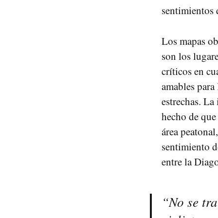
sentimientos q
Los mapas obt
son los lugar
críticos en c
amables para l
estrechas. La 
hecho de que l
área peatonal
sentimiento d
entre la Diag
“No se tra