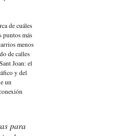
rca de cuáles
os puntos más
 barrios menos
do de calles
Sant Joan: el
áfico y del
de un
 conexión
ras para