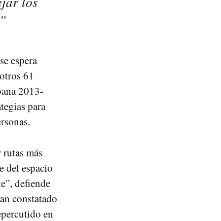
ejar los
e”
se espera
 otros 61
bana 2013-
tegias para
ersonas.
r rutas más
se del espacio
te”, defiende
han constatado
epercutido en