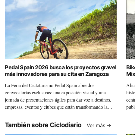
Pedal Spain 2026 busca los proyectos gravel
Bik
más innovadores para su cita en Zaragoza
Mix
La Feria del Cicloturismo Pedal Spain abre dos
Abun
convocatorias exclusivas: una exposición visual y una
hist
jornada de presentaciones ágiles para dar voz a destinos,
cent
empresas, eventos y clubes que están transformando la
publ
disciplina.
Mixt
un m
También sobre Ciclodiario
Ver más →
inte