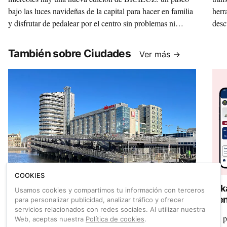
bajo las luces navideñas de la capital para hacer en familia
herr
y disfrutar de pedalear por el centro sin problemas ni
desc
miedos.
este
redo
También sobre Ciudades
Ver más →
al t
Movi
Caso
COOKIES
Adiós definitivo al Fietsflat, el icónico
Bik
Usamos cookies y compartimos tu información con terceros
aparcabicis junto a la la estación central de
cen
para personalizar publicidad, analizar tráfico y ofrecer
servicios relacionados con redes sociales. Al utilizar nuestra
Ámsterdam
dig
Ya no queda nada del Fietsflat, quizá el aparcamiento de
La p
Web, aceptas nuestra
Política de cookies
.