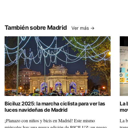
También sobre Madrid
Ver más →
Biciluz 2025: la marcha ciclista para ver las
La 
luces navideñas de Madrid
mov
¡Planazo con niños y bicis en Madrid! Este mismo
La b
miércoles hay una nueva edición de BICILUZ: un paseo
tran