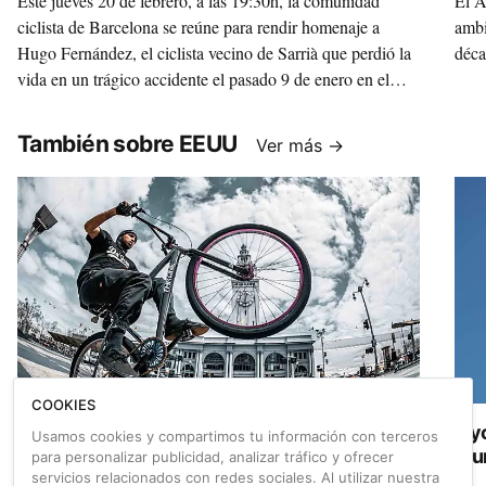
Este jueves 20 de febrero, a las 19:30h, la comunidad
El Á
ciclista de Barcelona se reúne para rendir homenaje a
ambi
Hugo Fernández, el ciclista vecino de Sarrià que perdió la
déca
vida en un trágico accidente el pasado 9 de enero en el
distrito de Sarrià-Sant Gervasi.
También sobre EEUU
Ver más →
COOKIES
Clic-Cistas: Malcolm Wallace
Cyc
Usamos cookies y compartimos tu información con terceros
mu
para personalizar publicidad, analizar tráfico y ofrecer
servicios relacionados con redes sociales. Al utilizar nuestra