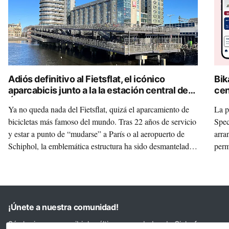
Adiós definitivo al Fietsflat, el icónico
Bik
aparcabicis junto a la la estación central de
cen
Ámsterdam
dig
Ya no queda nada del Fietsflat, quizá el aparcamiento de
La p
bicicletas más famoso del mundo. Tras 22 años de servicio
Spec
y estar a punto de “mudarse” a París o al aeropuerto de
arra
Schiphol, la emblemática estructura ha sido desmantelada
perm
para convertir su acero y hormigón en nuevo mobiliario
turi
urbano y carreteras ecológicas. Esta es la historia de lo que
implica improvisar y el coste que genera no prever bien las
cosas.
¡Únete a nuestra comunidad!
Sé el primero en recibir las últimas novedades de Ciclosfera