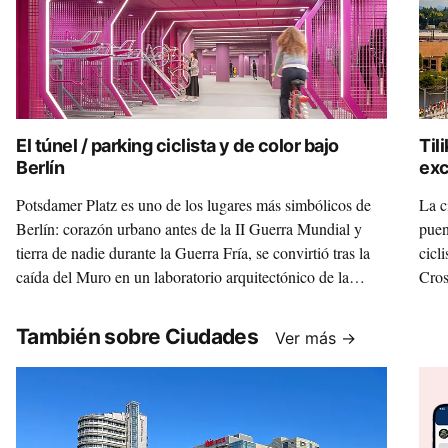
El túnel / parking ciclista y de color bajo
Til
Berlín
exc
púb
Potsdamer Platz es uno de los lugares más simbólicos de
La c
Berlín: corazón urbano antes de la II Guerra Mundial y
puen
tierra de nadie durante la Guerra Fría, se convirtió tras la
cicl
caída del Muro en un laboratorio arquitectónico de la
Cros
Alemania reunificada. Desde hace un año y medio, este
excl
icono estético y político también esconde un futurista
También sobre Ciudades
Ver más →
aparcamiento de bicis. FOTOS: SCHNEPP RENOU