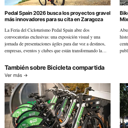
Pedal Spain 2026 busca los proyectos gravel
Bik
más innovadores para su cita en Zaragoza
Mix
La Feria del Cicloturismo Pedal Spain abre dos
Abun
convocatorias exclusivas: una exposición visual y una
hist
jornada de presentaciones ágiles para dar voz a destinos,
cent
empresas, eventos y clubes que están transformando la
publ
disciplina.
Mixt
un m
También sobre Bicicleta compartida
inte
Ver más →
que 