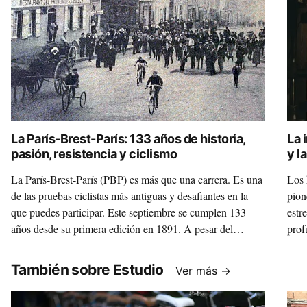
La París-Brest-París: 133 años de historia,
La 
pasión, resistencia y ciclismo
y l
La París-Brest-París (PBP) es más que una carrera. Es una
Los 
de las pruebas ciclistas más antiguas y desafiantes en la
pion
que puedes participar. Este septiembre se cumplen 133
estr
años desde su primera edición en 1891. A pesar del
prof
tiempo, continúa siendo un símbolo del ciclismo de
Inst
resistencia. Casi cuatro días pedaleando sin parar.
También sobre Estudio
Ver más →
¿Aguantarías sin dormir?