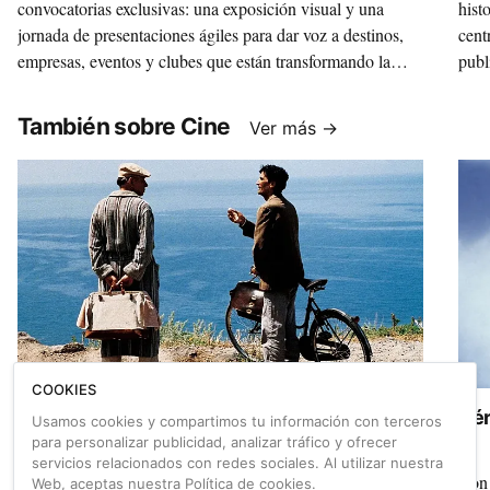
convocatorias exclusivas: una exposición visual y una
hist
jornada de presentaciones ágiles para dar voz a destinos,
cent
empresas, eventos y clubes que están transformando la
publ
disciplina.
Mixt
un m
También sobre Cine
Ver más →
inte
que 
COOKIES
Héroes: 'El cartero y Pablo Neruda'
Hér
Usamos cookies y compartimos tu información con terceros
para personalizar publicidad, analizar tráfico y ofrecer
servicios relacionados con redes sociales. Al utilizar nuestra
Mario Ruoppolo entrega cartas en una pequeña isla
Con 
Web, aceptas nuestra
Política de cookies
.