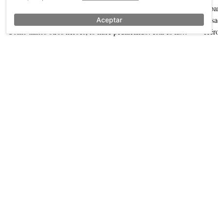
italiana. Pero, en realidad, reparte algo más: curiosidad,
repa
amistad y el emocionante descubrimiento de la poesía.
pasa
Aceptar
Como tantos otros héroes, lo hace pedaleando: esta es la
Héro
historia de ‘El cartero y Pablo Neruda’, una película
por 
humilde e inolvidable.
hoy 
También sobre Héroes
Ver más →
'Paper Girls': el cómic de las chicas ciclistas
Hér