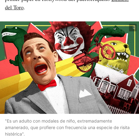
del Toro
.
"Es un adulto con modales de niño, extremadamente
amanerado, que profiere con frecuencia una especie de risita
histérica".