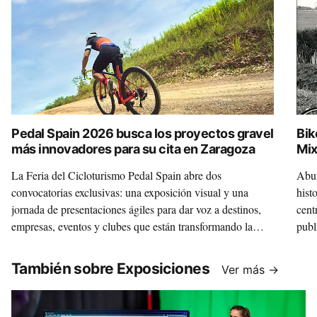
Pedal Spain 2026 busca los proyectos gravel
Bik
más innovadores para su cita en Zaragoza
Mix
La Feria del Cicloturismo Pedal Spain abre dos
Abun
convocatorias exclusivas: una exposición visual y una
hist
jornada de presentaciones ágiles para dar voz a destinos,
cent
empresas, eventos y clubes que están transformando la
publ
disciplina.
Mixt
un m
También sobre Exposiciones
Ver más →
inte
que 