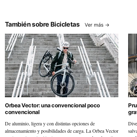
También sobre Bicicletas
Ver más →
Orbea Vector: una convencional poco
Pru
convencional
gra
Mo
De aluminio, ligera y con distintas opciones de
Dive
almacenamiento y posibilidades de carga. La Orbea Vector
salv