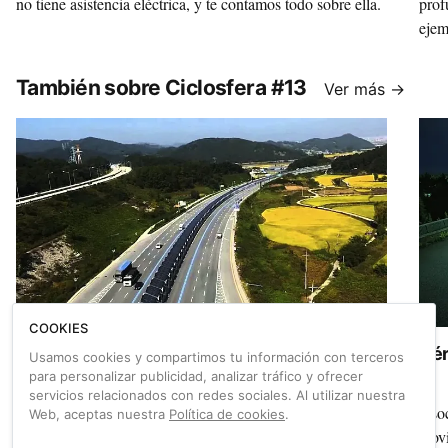
no tiene asistencia eléctrica, y te contamos todo sobre ella.
prof
ejem
de t
grav
También sobre Ciclosfera #13
Ver más →
COOKIES
La autopista ciclista con paneles solares de
Hér
Usamos cookies y compartimos tu información con terceros
Corea del Sur
para personalizar publicidad, analizar tráfico y ofrecer
servicios relacionados con redes sociales. Al utilizar nuestra
De Daejon a Sejong, en bicicleta. Corea del Sur alberga
Asoc
Web, aceptas nuestra
Política de cookies
.
una de las más modernas infraestructuras ciclistas del
movi