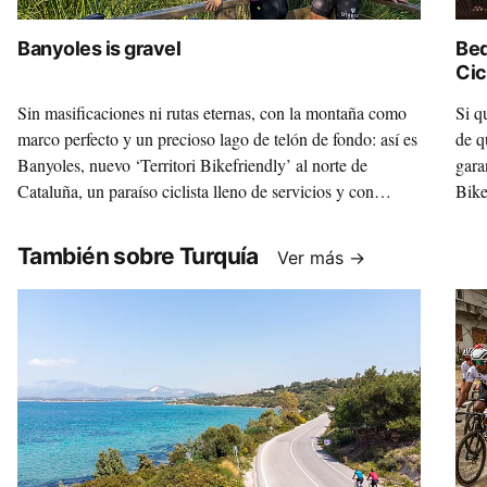
Banyoles is gravel
Bed
Cic
Sin masificaciones ni rutas eternas, con la montaña como
Si q
marco perfecto y un precioso lago de telón de fondo: así es
de q
Banyoles, nuevo ‘Territori Bikefriendly’ al norte de
gara
Cataluña, un paraíso ciclista lleno de servicios y con
Bike
mucha, mucha personalidad.
vera
También sobre Turquía
Ver más →