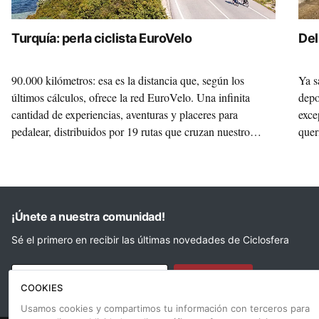
Turquía: perla ciclista EuroVelo
Del
90.000 kilómetros: esa es la distancia que, según los
Ya s
últimos cálculos, ofrece la red EuroVelo. Una infinita
depo
cantidad de experiencias, aventuras y placeres para
exce
pedalear, distribuidos por 19 rutas que cruzan nuestro
quer
continente. EuroVelo, quizá el proyecto de turismo
magn
sostenible más ambicioso de la Unión Europea llega a
reaf
Esmirna, la tercera ciudad de Turquía. Viajamos hasta allí
visi
para conocer los paisajes deslumbrantes y joyas históricas
que podemos descubrir con nuestras bicis.
¡Únete a nuestra comunidad!
Sé el primero en recibir las últimas novedades de Ciclosfera
Tu email
Apuntarme
COOKIES
Usamos cookies y compartimos tu información con terceros para