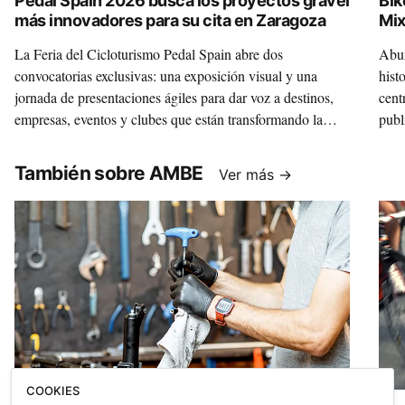
Pedal Spain 2026 busca los proyectos gravel
Bik
más innovadores para su cita en Zaragoza
Mix
La Feria del Cicloturismo Pedal Spain abre dos
Abun
convocatorias exclusivas: una exposición visual y una
hist
jornada de presentaciones ágiles para dar voz a destinos,
cent
empresas, eventos y clubes que están transformando la
publ
disciplina.
Mixt
un m
También sobre AMBE
Ver más →
inte
que 
COOKIES