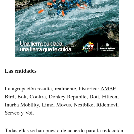
Las entidades
La agrupación resulta, realmente, histórica:
AMBE
,
Bird
,
Bolt
,
Cooltra
,
Donkey Republic
,
Dott
,
Fifteen
,
Inurba Mobility
,
Lime
,
Movus
,
Nextbike
,
Ridemovi
,
Serveo
y
Voi
.
Todas ellas se han puesto de acuerdo para la redacción