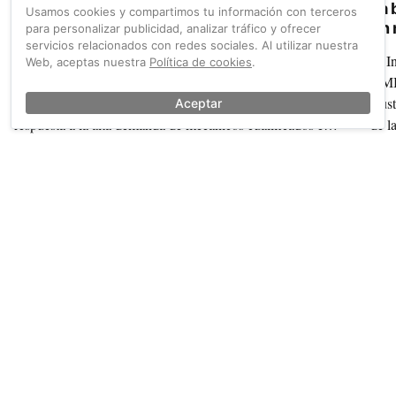
El montaje y mantenimiento de bicicletas ya
La 
Usamos cookies y compartimos tu información con terceros
tiene FP oficial
un 
para personalizar publicidad, analizar tráfico y ofrecer
servicios relacionados con redes sociales. Al utilizar nuestra
de 
Ya se ha dado luz verde a la iniciativa Impulsada por
El I
Web, aceptas nuestra
Política de cookies
.
AMBE desde 2021. El Consejo de Ministros ha aprobado
AMBE
la nueva titulación oficial de grado medio para dar
ajus
Aceptar
respuesta a la alta demanda de mecánicos cualificados en
de l
bicicletas convencionales, eléctricas y de carga.
merc
También sobre Bicicleta compartida
Ver más →