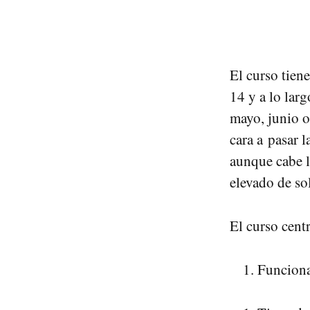
El curso tien
14 y a lo lar
mayo, junio o
cara a pasar l
aunque cabe l
elevado de sol
El curso cent
Funcionam