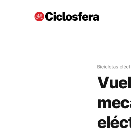
Bicicletas eléct
Vuel
mecá
eléc