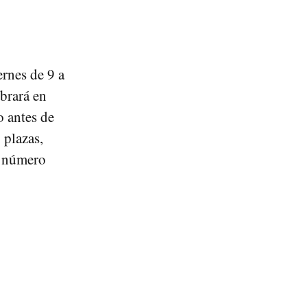
ernes de 9 a
ebrará en
o antes de
 plazas,
n número