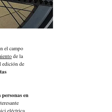
en el campo
iento
de la
I edición de
tas
personas en
a
teresante
ci eléctrica.