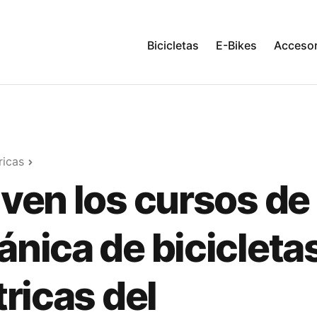
Bicicletas
E-Bikes
Accesor
ricas
ven los cursos de
nica de bicicleta
tricas del