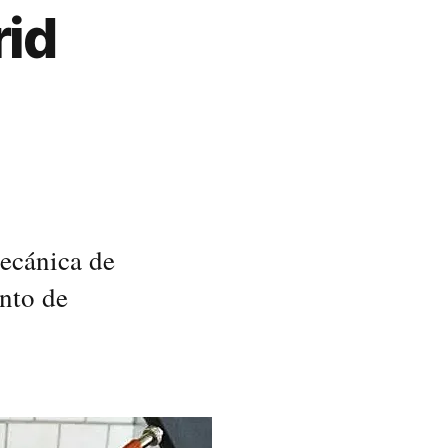
id
mecánica de
ento de