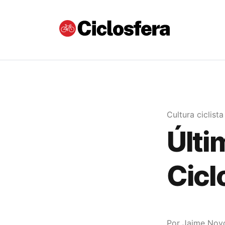
Cultura ciclista
Últi
Cicl
Por
Jaime Nov