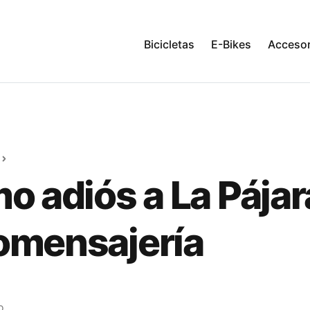
Bicicletas
E-Bikes
Accesor
mo adiós a La Pájar
omensajería
o