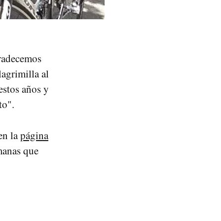
gradecemos
agrimilla al
estos años y
to".
 en la
página
manas que