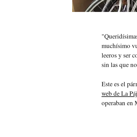
"Queridísimas
muchísimo vue
leeros y ser 
sin las que n
Este es el pár
web de La Páj
operaban en 