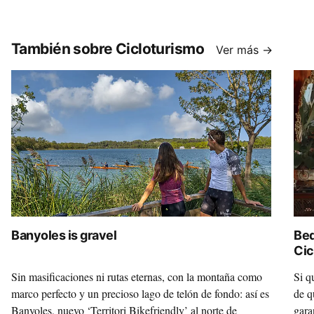
También sobre Cicloturismo
Ver más →
Banyoles is gravel
Bed
Cic
Sin masificaciones ni rutas eternas, con la montaña como
Si q
marco perfecto y un precioso lago de telón de fondo: así es
de q
Banyoles, nuevo ‘Territori Bikefriendly’ al norte de
gara