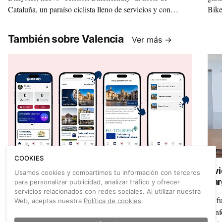
Cataluña, un paraíso ciclista lleno de servicios y con
Bike
mucha, mucha personalidad.
vera
También sobre Valencia
Ver más →
COOKIES
Bikademy llega a Valencia: pedalea por el
Avi
Usamos cookies y compartimos tu información con terceros
centro histórico y consigue recompensas
car
para personalizar publicidad, analizar tráfico y ofrecer
digitales
servicios relacionados con redes sociales. Al utilizar nuestra
La plataforma interactiva debuta en España con su primer
El f
Web, aceptas nuestra
Política de cookies
.
Special Study en el corazón de la capital del Turia. Tras
conf