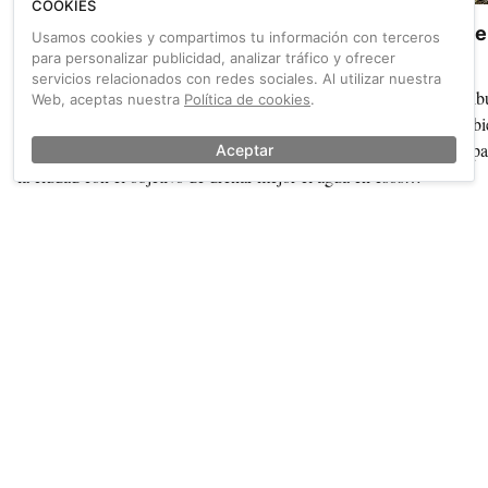
COOKIES
Carriles bici 'anti-lluvia' en Barcelona
Ale
Usamos cookies y compartimos tu información con terceros
para personalizar publicidad, analizar tráfico y ofrecer
servicios relacionados con redes sociales. Al utilizar nuestra
Este pasado lunes, el Ayuntamiento de Barcelona
Frib
Web, aceptas nuestra
Política de cookies
.
comenzó los trabajos de implementación de un interesante
cubi
(e innovador) tipo de pavimento en dos puntos ciclistas de
cap
Aceptar
la ciudad con el objetivo de drenar mejor el agua en esos
tramos y reducir los accidentes provocados por la lluvia.
También sobre Calzada
Ver más →