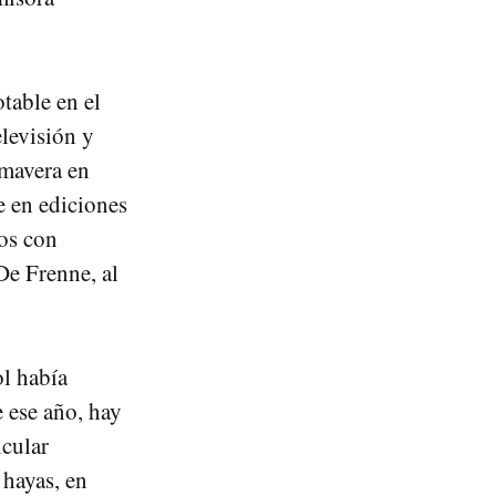
table en el
elevisión y
imavera en
e en ediciones
cos con
 De Frenne, al
ol había
 ese año, hay
icular
 hayas, en