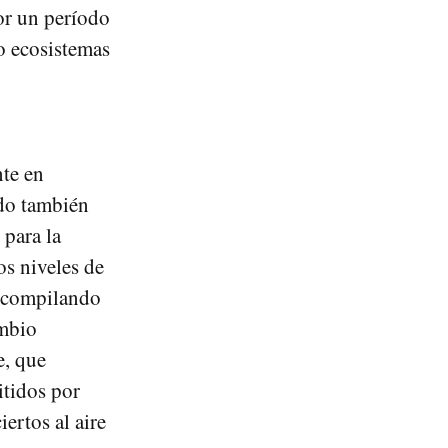
or un período
so ecosistemas
nte en
odo también
 para la
os niveles de
o compilando
ambio
e, que
itidos por
ertos al aire