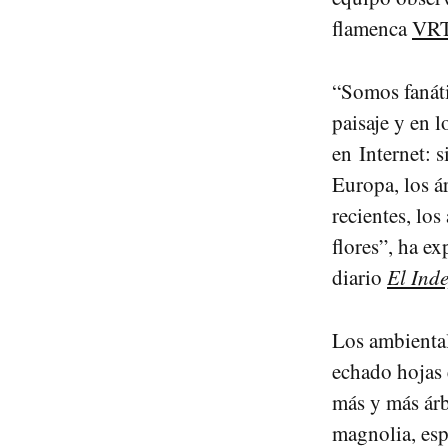
flamenca
VR
“Somos fanáti
paisaje y en l
en Internet: s
Europa, los á
recientes, los
flores”, ha ex
diario
El Ind
Los ambiental
echado hojas 
más y más árbo
magnolia, esp