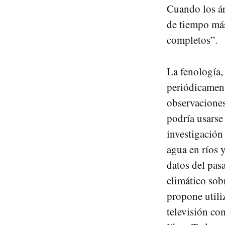
Cuando los ár
de tiempo más
completos”.
La fenología,
periódicament
observaciones
podría usarse
investigación 
agua en ríos 
datos del pas
climático sob
propone utili
televisión com