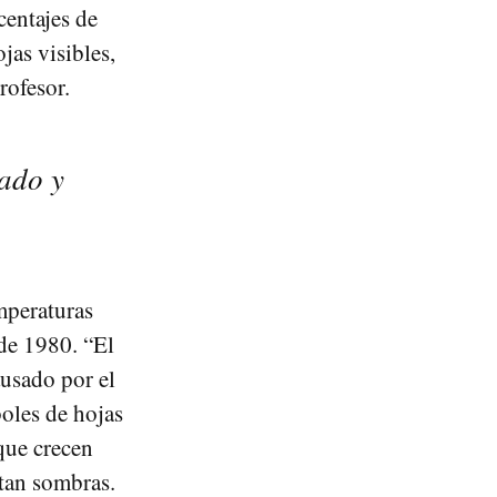
centajes de
jas visibles,
rofesor.
ado y
mperaturas
de 1980. “El
ausado por el
oles de hojas
que crecen
tan sombras.