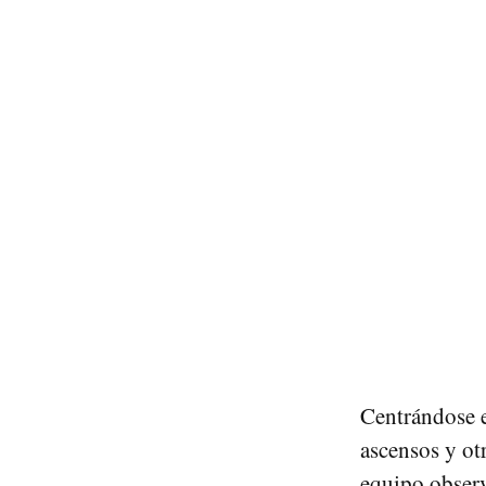
Centrándose e
ascensos y otr
equipo observ