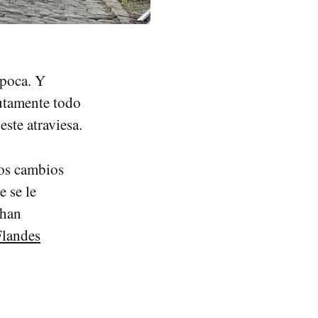
época. Y
lutamente todo
este atraviesa.
los cambios
e se le
 han
Flandes