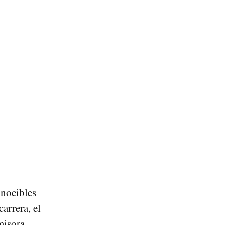
onocibles
carrera, el
sora ​​