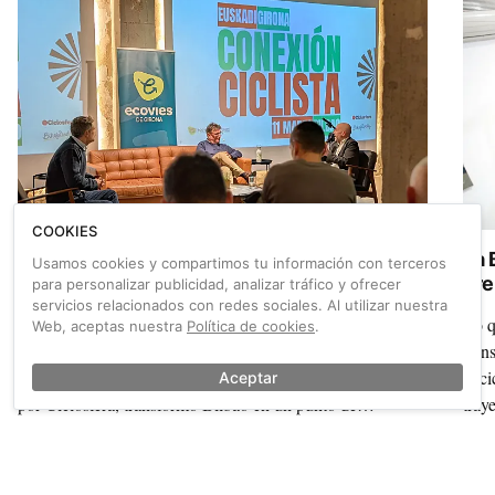
cosas.
COOKIES
'Conexión Ciclista: Euskadi - Girona': un
La 
Usamos cookies y compartimos tu información con terceros
mismo idioma
pre
para personalizar publicidad, analizar tráfico y ofrecer
int
servicios relacionados con redes sociales. Al utilizar nuestra
Negocios, política y profesionales por la mañana. Historias
Lo q
Web, aceptas nuestra
Política de cookies
.
inspiradoras, diversión y público general por la tarde. La
tran
jornada ‘Conexión Ciclista: Euskadi - Girona’, organizada
el c
Aceptar
por Ciclosfera, transformó Bilbao en un punto de
tray
encuentro repleto de ideas, experiencias y ganas de
es l
pedalear y que confirmó que la bici puede generar
También sobre Bicicleta compartida
conexiones muy, muy valiosas.