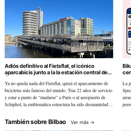
Adiós definitivo al Fietsflat, el icónico
Bik
aparcabicis junto a la la estación central de
cen
Ámsterdam
dig
Ya no queda nada del Fietsflat, quizá el aparcamiento de
La p
bicicletas más famoso del mundo. Tras 22 años de servicio
Spec
y estar a punto de “mudarse” a París o al aeropuerto de
arra
Schiphol, la emblemática estructura ha sido desmantelada
perm
para convertir su acero y hormigón en nuevo mobiliario
turi
urbano y carreteras ecológicas. Esta es la historia de lo que
También sobre Bilbao
Ver más →
implica improvisar y el coste que genera no prever bien las