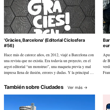
'Gràcies, Barcelona' (Editorial Ciclosfera
Bar
#56)
eur
‘Bi
Hace más de catorce años, en 2012, viajé a Barcelona con
Apun
una revista que no existía. Era todavía un proyecto, en el
de B
argot editorial “un monstruo”, una maqueta previa y mal
verd
impresa llena de ilusión, errores y dudas. Y la principal de
Fran
ellas era… ¿Tiene de verdad sentido lanzar en España una
los 
revista centrada en el ciclismo urbano?
ONG
También sobre Ciudades
Ver más →