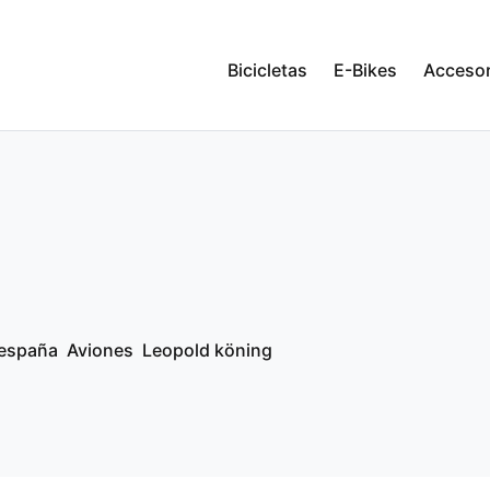
Bicicletas
E-Bikes
Accesor
a españa
Aviones
Leopold köning