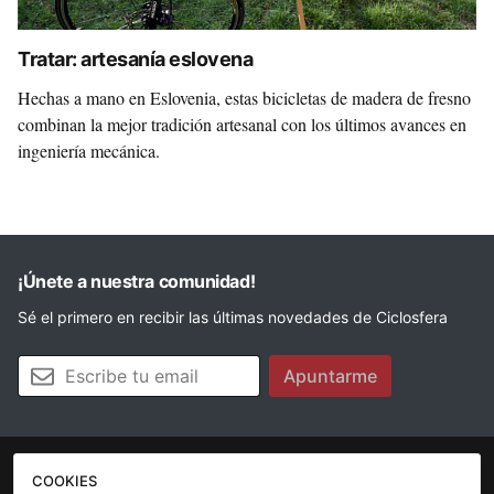
Tratar: artesanía eslovena
Hechas a mano en Eslovenia, estas bicicletas de madera de fresno
combinan la mejor tradición artesanal con los últimos avances en
ingeniería mecánica.
¡Únete a nuestra comunidad!
Sé el primero en recibir las últimas novedades de Ciclosfera
Tu email
Apuntarme
COOKIES
La revista
Anúnciate
Contacto