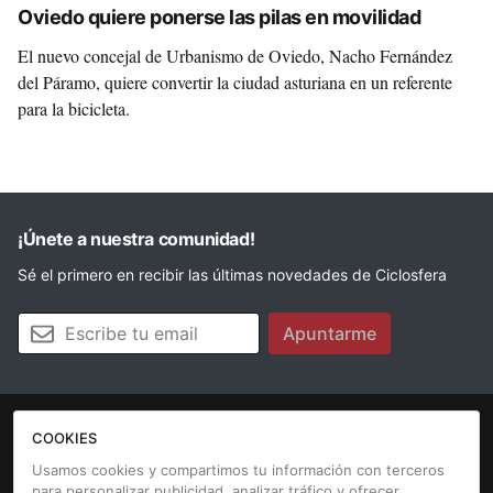
Oviedo quiere ponerse las pilas en movilidad
El nuevo concejal de Urbanismo de Oviedo, Nacho Fernández
del Páramo, quiere convertir la ciudad asturiana en un referente
para la bicicleta.
¡Únete a nuestra comunidad!
Sé el primero en recibir las últimas novedades de Ciclosfera
Tu email
Apuntarme
COOKIES
La revista
Anúnciate
Contacto
Usamos cookies y compartimos tu información con terceros
para personalizar publicidad, analizar tráfico y ofrecer