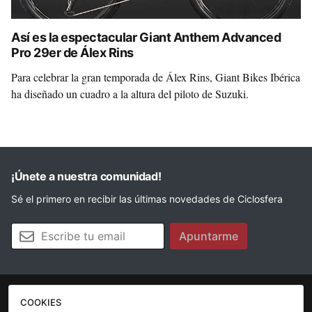
Así es la espectacular Giant Anthem Advanced
Pro 29er de Álex Rins
Para celebrar la gran temporada de Álex Rins, Giant Bikes Ibérica
ha diseñado un cuadro a la altura del piloto de Suzuki.
¡Únete a nuestra comunidad!
Sé el primero en recibir las últimas novedades de Ciclosfera
Tu email
Apuntarme
COOKIES
La revista
Anúnciate
Contacto