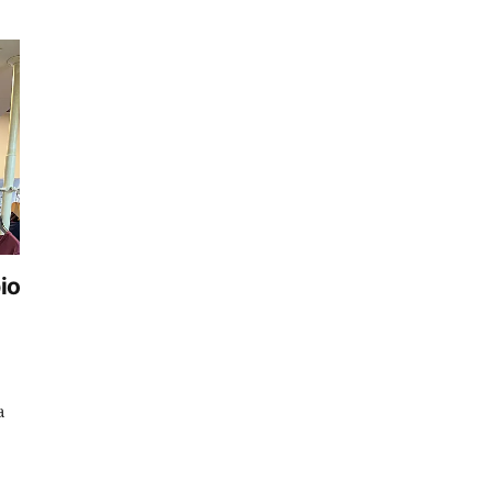
io
a
de