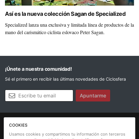
Así es la nueva colección Sagan de Specialized
Specialized lanza una exclusiva y limitada línea de productos de la
mano del carismático ciclista eslovaco Peter Sagan.
¡Únete a nuestra comunidad!
Sé el primero en recibir las últimas novedades de Ciclosfera
Tu email
Apuntarme
COOKIES
La revista
Anúnciate
Contacto
Usamos cookies y compartimos tu información con terceros