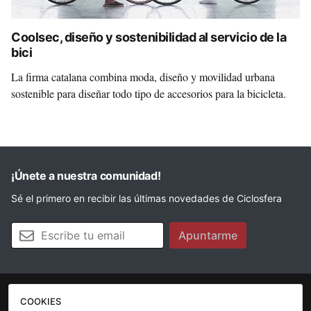
Coolsec, diseño y sostenibilidad al servicio de la
bici
La firma catalana combina moda, diseño y movilidad urbana
sostenible para diseñar todo tipo de accesorios para la bicicleta.
¡Únete a nuestra comunidad!
Sé el primero en recibir las últimas novedades de Ciclosfera
Tu email
Apuntarme
COOKIES
La revista
Anúnciate
Contacto