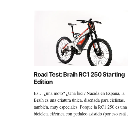
Road Test: Braih RC1 250 Starting
Edition
Es… ¿una moto? ¿Una bici? Nacida en España, la
Braih es una criatura única, diseñada para ciclistas,
también, muy especiales. Porque la RC1 250 es una
bicicleta eléctrica con pedaleo asistido (por eso está 
Ciclosfera), y además muy capaz de atravesar todo t
de dificultades en el campo sin perder de vista la