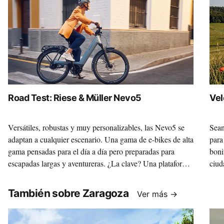
Road Test: Riese & Müller Nevo5
Vel
Versátiles, robustas y muy personalizables, las Nevo5 se
Sean
adaptan a cualquier escenario. Una gama de e-bikes de alta
para
gama pensadas para el día a día pero preparadas para
boni
escapadas largas y aventureras. ¿La clave? Una plataforma
ciud
sólida sobre la que, gracias a la variedad de motores y
Vill
componentes, construir la máquina de tus sueños.
marc
También sobre Zaragoza
Ver más →
35 c