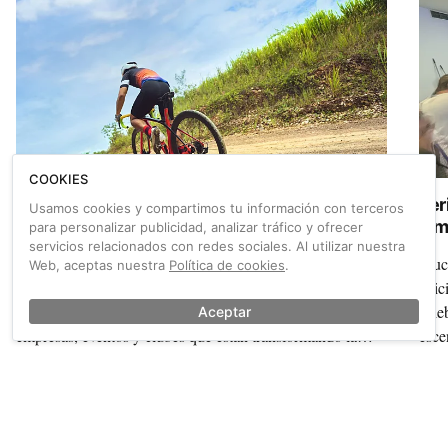
COOKIES
Pedal Spain 2026 busca los proyectos gravel
Fer
Usamos cookies y compartimos tu información con terceros
más innovadores para su cita en Zaragoza
y m
para personalizar publicidad, analizar tráfico y ofrecer
servicios relacionados con redes sociales. Al utilizar nuestra
La Feria del Cicloturismo Pedal Spain abre dos
Much
Web, aceptas nuestra
Política de cookies
.
convocatorias exclusivas: una exposición visual y una
edic
jornada de presentaciones ágiles para dar voz a destinos,
cele
Aceptar
empresas, eventos y clubes que están transformando la
esce
disciplina.
agen
(Fot
También sobre Ciudades
Ver más →