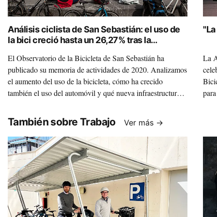
Análisis ciclista de San Sebastián: el uso de
"La
la bici creció hasta un 26,27% tras la
pandemia
El Observatorio de la Bicicleta de San Sebastián ha
La A
publicado su memoria de actividades de 2020. Analizamos
cele
el aumento del uso de la bicicleta, cómo ha crecido
Bici
también el uso del automóvil y qué nueva infraestructura
para
ciclista se está generando (foto: Txindoki).
También sobre Trabajo
Ver más →