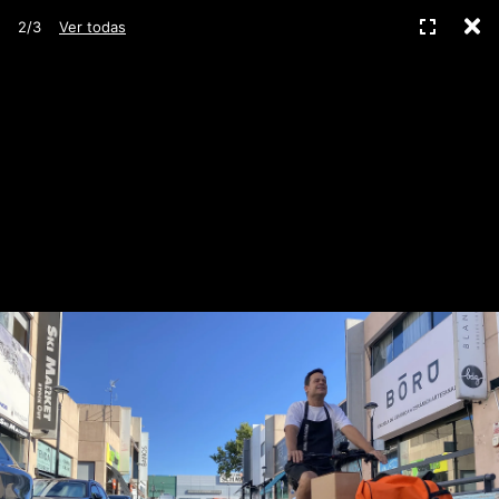
C
Pantall
2/3
Ver todas