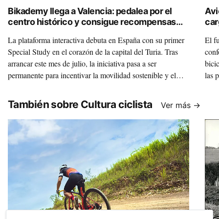
Bikademy llega a Valencia: pedalea por el
Avi
centro histórico y consigue recompensas
car
digitales
La plataforma interactiva debuta en España con su primer
El f
Special Study en el corazón de la capital del Turia. Tras
conf
arrancar este mes de julio, la iniciativa pasa a ser
bici
permanente para incentivar la movilidad sostenible y el
las 
turismo en bicicleta.
las 
También sobre Cultura ciclista
Ver más →