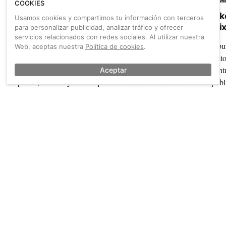
COOKIES
Pedal Spain 2026 busca los proyectos gravel
Bik
Usamos cookies y compartimos tu información con terceros
más innovadores para su cita en Zaragoza
Mix
para personalizar publicidad, analizar tráfico y ofrecer
servicios relacionados con redes sociales. Al utilizar nuestra
La Feria del Cicloturismo Pedal Spain abre dos
Abun
Web, aceptas nuestra
Política de cookies
.
convocatorias exclusivas: una exposición visual y una
hist
jornada de presentaciones ágiles para dar voz a destinos,
cent
Aceptar
empresas, eventos y clubes que están transformando la
publ
disciplina.
Mixt
un m
También sobre Giuseppe Grezzi
Ver más →
inte
que 