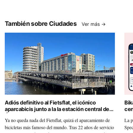
También sobre Ciudades
Ver más →
Adiós definitivo al Fietsflat, el icónico
Bik
aparcabicis junto a la la estación central de
cen
Ámsterdam
dig
Ya no queda nada del Fietsflat, quizá el aparcamiento de
La p
bicicletas más famoso del mundo. Tras 22 años de servicio
Spec