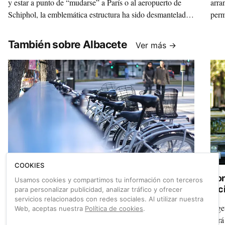
y estar a punto de “mudarse” a París o al aeropuerto de
arra
Schiphol, la emblemática estructura ha sido desmantelada
perm
para convertir su acero y hormigón en nuevo mobiliario
turi
urbano y carreteras ecológicas. Esta es la historia de lo que
También sobre Albacete
Ver más →
implica improvisar y el coste que genera no prever bien las
cosas.
COOKIES
Los ciclistas de Albacete niegan que su
Por
Usamos cookies y compartimos tu información con terceros
ciudad sea la que tiene mas carriles bici
bic
para personalizar publicidad, analizar tráfico y ofrecer
servicios relacionados con redes sociales. Al utilizar nuestra
Tras el informe publicado hace unos días, que aseguraba
Inge
Web, aceptas nuestra
Política de cookies
.
que Albacete era la ciudad española con más carril bici por
dará