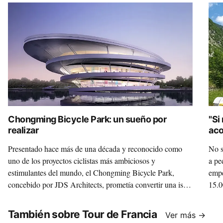
Chongming Bicycle Park: un sueño por
"Si
realizar
acogí
Cic
Presentado hace más de una década y reconocido como
No s
uno de los proyectos ciclistas más ambiciosos y
a pe
estimulantes del mundo, el Chongming Bicycle Park,
empe
concebido por JDS Architects, prometía convertir una isla
15.0
próxima a Shanghái en epicentro mundial de la cultura
dist
ciclista. Sigue sin construirse, pero eso no impide que
También sobre Tour de Francia
Ver más →
fantaseemos con visitarlo y recorrerlo pedaleando.