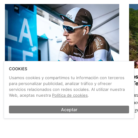
COOKIES
Bollé Lightshifter: gafas profesionales para
Los
Usamos cookies y compartimos tu información con terceros
todos los ciclistas
¿Te
para personalizar publicidad, analizar tráfico y ofrecer
servicios relacionados con redes sociales. Al utilizar nuestra
Bollé presenta las Lightshifter, unas gafas que ya usaron
Dura
Web, aceptas nuestra
Política de cookies
.
en el pasado Tour de Francia los ciclistas del equipo
Anou
AGR2 La Mondiale.
su g
Aceptar
También sobre Cultura ciclista
Ver más →