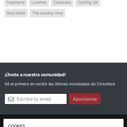
Inglaterra
Londres
Ciudades
Cycling UK
Rod liddle
The sunday time
¡Únete a nuestra comunidad!
Sé el primero en recibir las últimas novedades de Ciclosfera
Tu email
Apuntarme
COOKIES
La revista
Anúnciate
Contacto