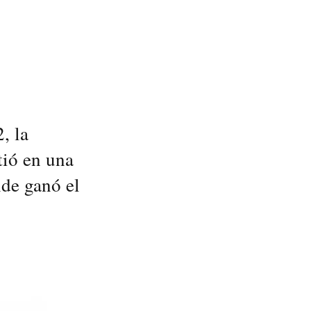
, la
tió en una
nde ganó el