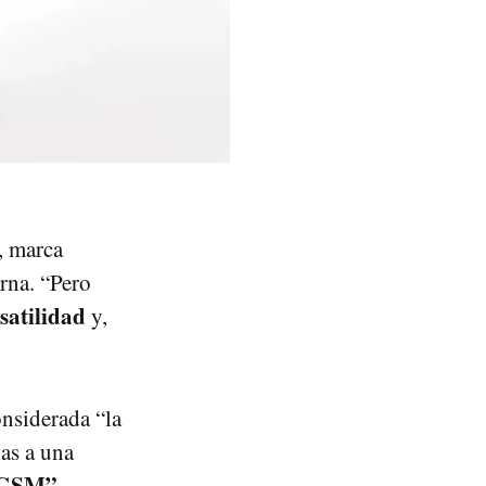
, marca
rna. “Pero
satilidad
y,
nsiderada “la
as a una
y GSM”
.