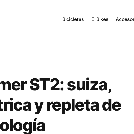
Bicicletas
E-Bikes
Accesor
mer ST2: suiza,
trica y repleta de
ología