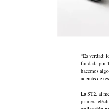
“Es verdad: l
fundada por 
hacemos algo 
además de res
La ST2, al me
primera eléct
aplicación p