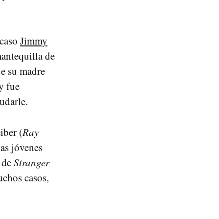
 caso
Jimmy
mantequilla de
ue su madre
y fue
udarle.
iber (
Ray
las jóvenes
o de
Stranger
muchos casos,