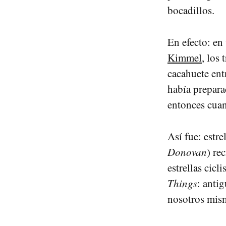
bocadillos.
En efecto: en
Kimmel
, los
cacahuete ent
había prepara
entonces cua
Así fue: estre
Donovan
) re
estrellas cicl
Things
: anti
nosotros mis