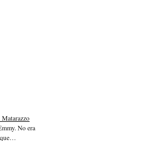
 Matarazzo
 Emmy. No era
a que…