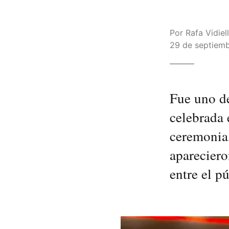
Por
Rafa Vidiel
29 de septiemb
Fue uno d
celebrada 
ceremonia,
apareciero
entre el p