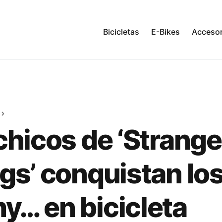
Bicicletas
E-Bikes
Accesor
chicos de ‘Strange
gs’ conquistan lo
… en bicicleta