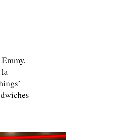
os Emmy,
 la
hings’
andwiches