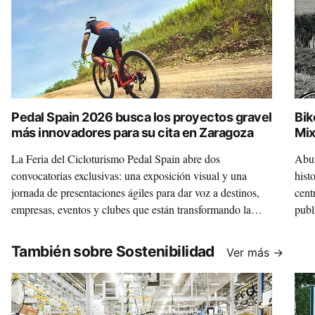
Pedal Spain 2026 busca los proyectos gravel
Bik
más innovadores para su cita en Zaragoza
Mix
La Feria del Cicloturismo Pedal Spain abre dos
Abun
convocatorias exclusivas: una exposición visual y una
hist
jornada de presentaciones ágiles para dar voz a destinos,
cent
empresas, eventos y clubes que están transformando la
publ
disciplina.
Mixt
un m
También sobre Sostenibilidad
Ver más →
inte
que 