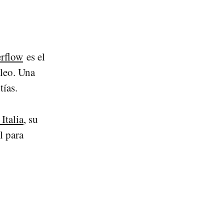
rflow
es el
aleo. Una
tías.
 Italia
, su
l para