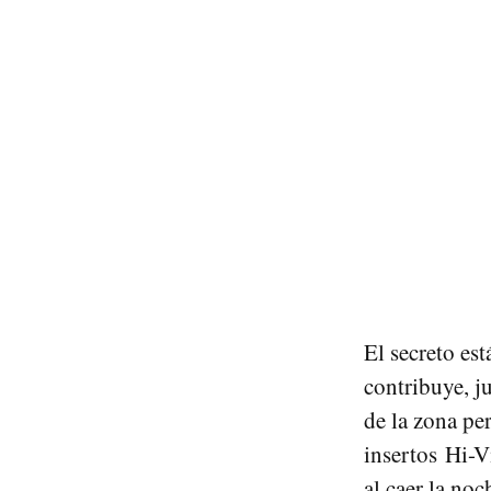
El secreto est
contribuye, ju
de la zona pe
insertos Hi-V
al caer la noc