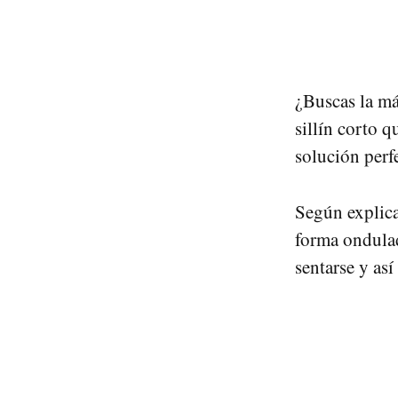
¿Buscas la má
sillín corto 
solución perf
Según explica
forma ondulad
sentarse y as