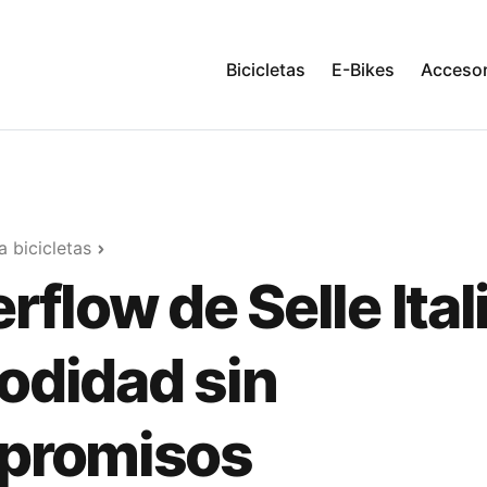
Bicicletas
E-Bikes
Accesor
 bicicletas
rflow de Selle Itali
didad sin
promisos