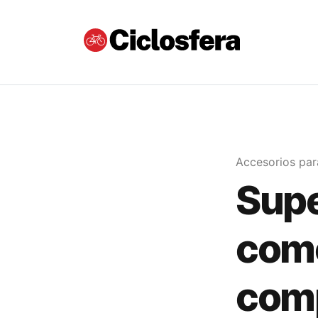
Accesorios para
Supe
como
com