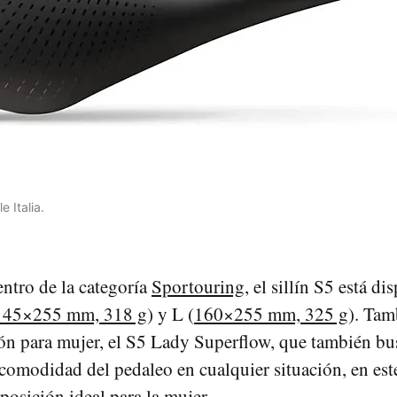
e Italia.
entro de la categoría
Sportouring
, el sillín S5 está di
145×255 mm, 318 g
) y L (
160×255 mm, 325 g
). Tam
ón para mujer, el S5 Lady Superflow, que también bu
comodidad del pedaleo en cualquier situación, en est
posición ideal para la mujer.