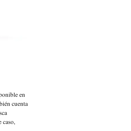
sponible en
bién cuenta
sca
e caso,