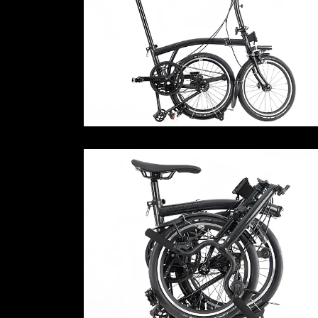
La revista
Anúnciate
Contacto