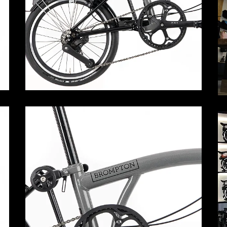
¡Ú
Sé
Ci
Tu ema