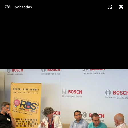
C
Pantall
7/8
Ver todas