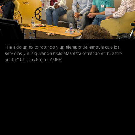
¡Únete a nuestra comunidad!
Sé el primero en recibir las últimas novedades de Ciclosfera
"Ha sido un éxito rotundo y un ejemplo del empuje que los
Tu email
servicios y el alquiler de bicicletas está teniendo en nuestro
Apuntarme
sector” (Jessús Freire, AMBE)
COOKIES
La revista
Anúnciate
Contacto
Usamos cookies y compartimos tu información con terceros
para personalizar publicidad, analizar tráfico y ofrecer
Aviso legal
Política de cookies
servicios relacionados con redes sociales. Al utilizar nuestra
Web, aceptas nuestra
Política de cookies
.
Aceptar