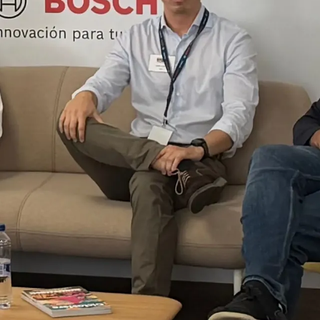
¡Ú
Sé
Ci
Tu ema