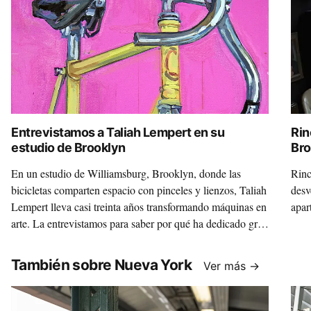
Entrevistamos a Taliah Lempert en su
Rin
estudio de Brooklyn
Bro
En un estudio de Williamsburg, Brooklyn, donde las
Rinc
bicicletas comparten espacio con pinceles y lienzos, Taliah
desv
Lempert lleva casi treinta años transformando máquinas en
apar
arte. La entrevistamos para saber por qué ha dedicado gran
parte de su carrera a capturar la esencia de las bicicletas,
explorando su simbolismo y su conexión emocional con
También sobre Nueva York
Ver más →
quienes las montan.